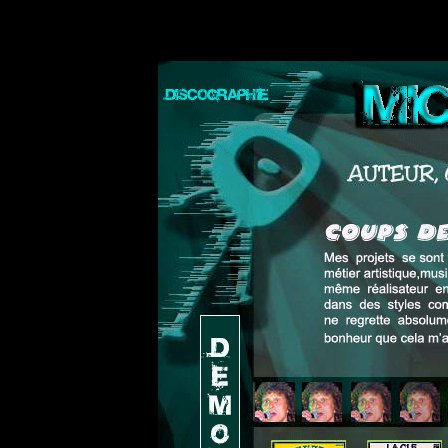
Mes projets se sont t
métier artistique, mu
même réalisateur en s
dans des styles compl
ne regrette absolument
bonheur que cela m'a